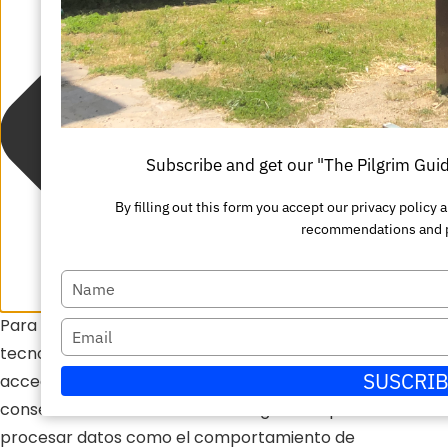
Subscribe and get our "The Pilgrim Gui
By filling out this form you accept our privacy polic
recommendations and 
Escriba
su
Para ofrecer las mejores experiencias, utilizamos
Escriba
nombre
tecnologías como las cookies para almacenar y/o
su
SUSCRI
acceder a la información del dispositivo. El
correo
consentimiento de estas tecnologías nos permitirá
electrónico
procesar datos como el comportamiento de