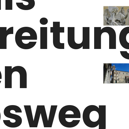
reitun
en
bsweg