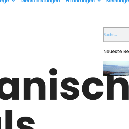
ege
Dienstleistungen
Erfahrungen
Meinung
Neueste Be
ianisc
ls