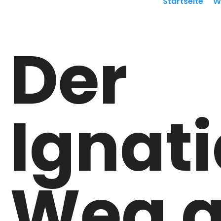
Startseite
W
Der
Ignat
Weg a