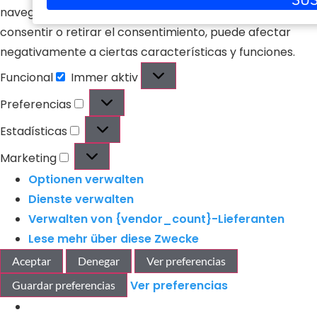
correo
navegación o las identificaciones únicas en este sitio. No
electrónico
consentir o retirar el consentimiento, puede afectar
negativamente a ciertas características y funciones.
Funcional
Immer aktiv
Preferencias
Estadísticas
Marketing
Optionen verwalten
Dienste verwalten
Verwalten von {vendor_count}-Lieferanten
Lese mehr über diese Zwecke
Aceptar
Denegar
Ver preferencias
Ver preferencias
Guardar preferencias