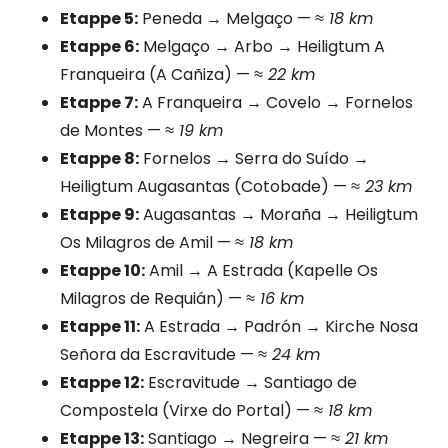
Etappe 5:
Peneda → Melgaço —
≈ 18 km
Etappe 6:
Melgaço → Arbo → Heiligtum A
Franqueira (A Cañiza) —
≈ 22 km
Etappe 7:
A Franqueira → Covelo → Fornelos
de Montes —
≈ 19 km
Etappe 8:
Fornelos → Serra do Suído →
Heiligtum Augasantas (Cotobade) —
≈ 23 km
Etappe 9:
Augasantas → Moraña → Heiligtum
Os Milagros de Amil —
≈ 18 km
Etappe 10:
Amil → A Estrada (Kapelle Os
Milagros de Requián) —
≈ 16 km
Etappe 11:
A Estrada → Padrón → Kirche Nosa
Señora da Escravitude —
≈ 24 km
Etappe 12:
Escravitude → Santiago de
Compostela (Virxe do Portal) —
≈ 18 km
Etappe 13:
Santiago → Negreira —
≈ 21 km