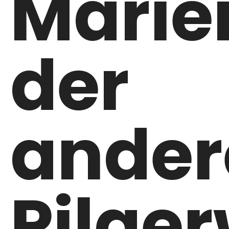
Marie
der
ander
Pilge