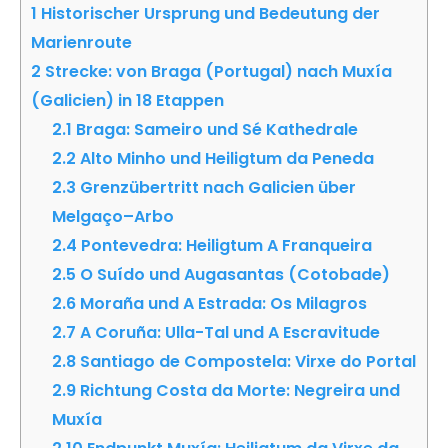
1
Historischer Ursprung und Bedeutung der
Marienroute
2
Strecke: von Braga (Portugal) nach Muxía
(Galicien) in 18 Etappen
2.1
Braga: Sameiro und Sé Kathedrale
2.2
Alto Minho und Heiligtum da Peneda
2.3
Grenzübertritt nach Galicien über
Melgaço–Arbo
2.4
Pontevedra: Heiligtum A Franqueira
2.5
O Suído und Augasantas (Cotobade)
2.6
Moraña und A Estrada: Os Milagros
2.7
A Coruña: Ulla-Tal und A Escravitude
2.8
Santiago de Compostela: Virxe do Portal
2.9
Richtung Costa da Morte: Negreira und
Muxía