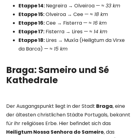
Etappe 14:
Negreira → Olveiroa —
≈ 33 km
Etappe 15:
Olveiroa → Cee —
≈ 18 km
Etappe 16:
Cee → Fisterra —
≈ 16 km
Etappe 17:
Fisterra → Lires —
≈ 14 km
Etappe 18:
Lires → Muxía (Heiligtum da Virxe
da Barca) —
≈ 15 km
Braga: Sameiro und Sé
Kathedrale
Der Ausgangspunkt liegt in der Stadt
Braga
, eine
der ältesten christlichen Städte Portugals, bekannt
für ihr religiöses Erbe. Hier befindet sich das
Heiligtum Nossa Senhora do Sameiro
, das