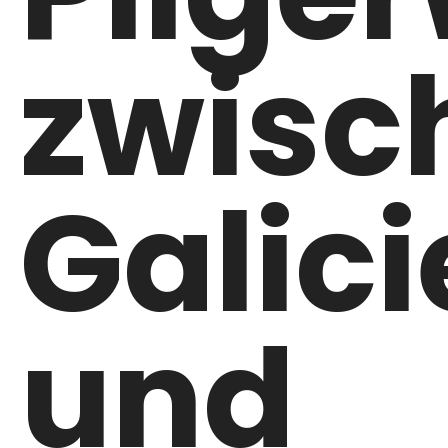
zwisc
Galic
und