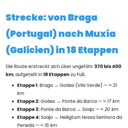
Strecke: von Braga
(Portugal) nach Muxía
(Galicien) in 18 Etappen
Die Route erstreckt sich über ungefähr
370 bis 400
km
, aufgeteilt in
18 Etappen
zu Fuß.
Etappe 1:
Braga → Goães (Vila Verde) —
≈ 21
km
Etappe 2:
Goães → Ponte da Barca —
≈ 17 km
Etappe 3:
Ponte da Barca → Soajo —
≈ 20 km
Etappe 4:
Soajo → Heiligtum Nossa Senhora da
Peneda —
≈ 15 km