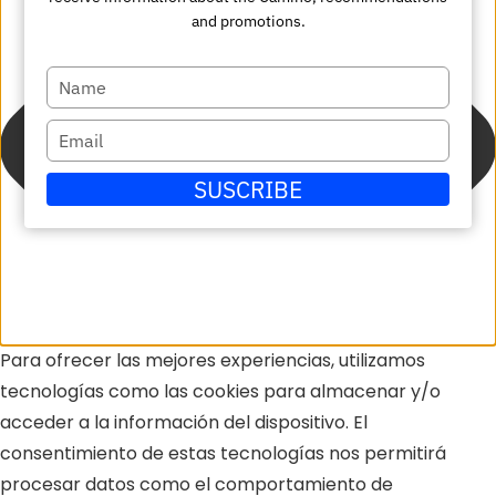
and promotions.
Escriba
su
Escriba
nombre
su
SUSCRIBE
correo
electrónico
Para ofrecer las mejores experiencias, utilizamos
tecnologías como las cookies para almacenar y/o
acceder a la información del dispositivo. El
consentimiento de estas tecnologías nos permitirá
procesar datos como el comportamiento de