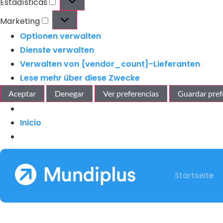
Estadísticas
Marketing
Optionen verwalten
Dienste verwalten
Verwalten von {vendor_count}-Lieferanten
Lese mehr über diese Zwecke
Aceptar
Denegar
Ver preferencias
Guardar pref
Inicio
Startseite