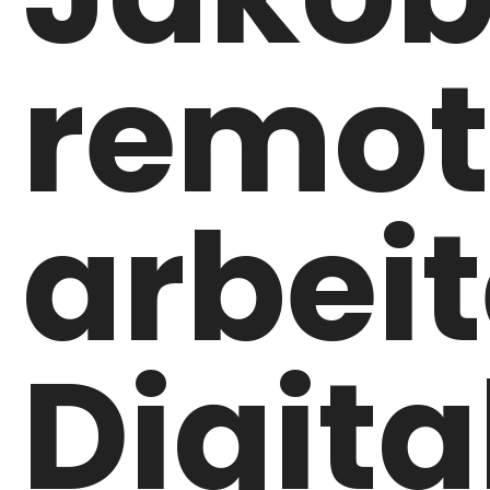
remot
arbei
Digita