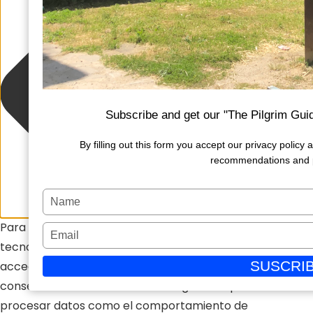
Subscribe and get our "The Pilgrim Gui
By filling out this form you accept our privacy polic
recommendations and 
Escriba
su
Para ofrecer las mejores experiencias, utilizamos
Escriba
nombre
tecnologías como las cookies para almacenar y/o
su
SUSCRI
acceder a la información del dispositivo. El
correo
consentimiento de estas tecnologías nos permitirá
electrónico
procesar datos como el comportamiento de