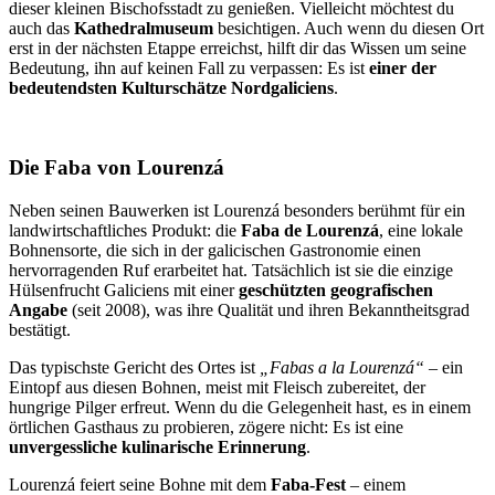
dieser kleinen Bischofsstadt zu genießen. Vielleicht möchtest du
auch das
Kathedralmuseum
besichtigen. Auch wenn du diesen Ort
erst in der nächsten Etappe erreichst, hilft dir das Wissen um seine
Bedeutung, ihn auf keinen Fall zu verpassen: Es ist
einer der
bedeutendsten Kulturschätze Nordgaliciens
.
Die Faba von Lourenzá
Neben seinen Bauwerken ist Lourenzá besonders berühmt für ein
landwirtschaftliches Produkt: die
Faba de Lourenzá
, eine lokale
Bohnensorte, die sich in der galicischen Gastronomie einen
hervorragenden Ruf erarbeitet hat. Tatsächlich ist sie die einzige
Hülsenfrucht Galiciens mit einer
geschützten geografischen
Angabe
(seit 2008), was ihre Qualität und ihren Bekanntheitsgrad
bestätigt.
Das typischste Gericht des Ortes ist
„Fabas a la Lourenzá“
– ein
Eintopf aus diesen Bohnen, meist mit Fleisch zubereitet, der
hungrige Pilger erfreut. Wenn du die Gelegenheit hast, es in einem
örtlichen Gasthaus zu probieren, zögere nicht: Es ist eine
unvergessliche kulinarische Erinnerung
.
Lourenzá feiert seine Bohne mit dem
Faba-Fest
– einem