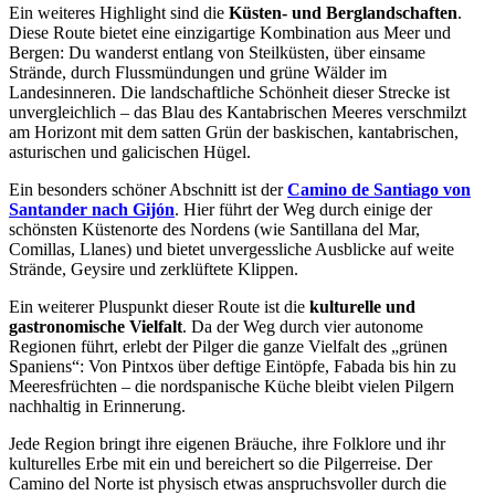
Ein weiteres Highlight sind die
Küsten- und Berglandschaften
.
Diese Route bietet eine einzigartige Kombination aus Meer und
Bergen: Du wanderst entlang von Steilküsten, über einsame
Strände, durch Flussmündungen und grüne Wälder im
Landesinneren. Die landschaftliche Schönheit dieser Strecke ist
unvergleichlich – das Blau des Kantabrischen Meeres verschmilzt
am Horizont mit dem satten Grün der baskischen, kantabrischen,
asturischen und galicischen Hügel.
Ein besonders schöner Abschnitt ist der
Camino de Santiago von
Santander nach Gijón
. Hier führt der Weg durch einige der
schönsten Küstenorte des Nordens (wie Santillana del Mar,
Comillas, Llanes) und bietet unvergessliche Ausblicke auf weite
Strände, Geysire und zerklüftete Klippen.
Ein weiterer Pluspunkt dieser Route ist die
kulturelle und
gastronomische Vielfalt
. Da der Weg durch vier autonome
Regionen führt, erlebt der Pilger die ganze Vielfalt des „grünen
Spaniens“: Von Pintxos über deftige Eintöpfe, Fabada bis hin zu
Meeresfrüchten – die nordspanische Küche bleibt vielen Pilgern
nachhaltig in Erinnerung.
Jede Region bringt ihre eigenen Bräuche, ihre Folklore und ihr
kulturelles Erbe mit ein und bereichert so die Pilgerreise. Der
Camino del Norte ist physisch etwas anspruchsvoller durch die