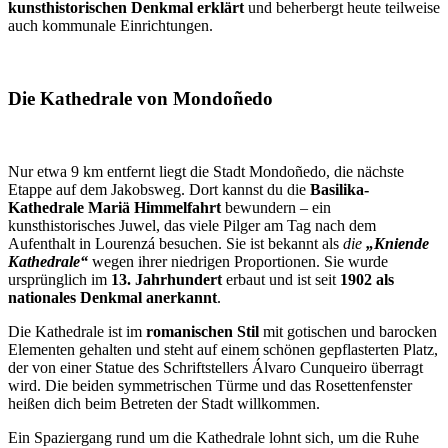
kunsthistorischen Denkmal erklärt
und beherbergt heute teilweise
auch kommunale Einrichtungen.
Die Kathedrale von Mondoñedo
Nur etwa 9 km entfernt liegt die Stadt Mondoñedo, die nächste
Etappe auf dem Jakobsweg. Dort kannst du die
Basilika-
Kathedrale Mariä Himmelfahrt
bewundern – ein
kunsthistorisches Juwel, das viele Pilger am Tag nach dem
Aufenthalt in Lourenzá besuchen. Sie ist bekannt als
die
„Kniende
Kathedrale“
wegen ihrer niedrigen Proportionen. Sie wurde
ursprünglich im
13. Jahrhundert
erbaut und ist seit
1902 als
nationales Denkmal anerkannt
.
Die Kathedrale ist im
romanischen Stil
mit gotischen und barocken
Elementen gehalten und steht auf einem schönen gepflasterten Platz,
der von einer Statue des Schriftstellers Álvaro Cunqueiro überragt
wird. Die beiden symmetrischen Türme und das Rosettenfenster
heißen dich beim Betreten der Stadt willkommen.
Ein Spaziergang rund um die Kathedrale lohnt sich, um die Ruhe