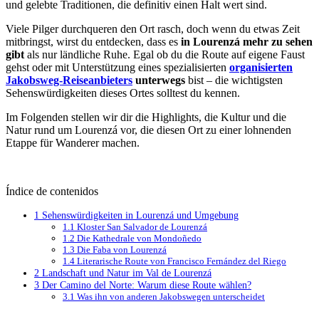
und gelebte Traditionen, die definitiv einen Halt wert sind.
Viele Pilger durchqueren den Ort rasch, doch wenn du etwas Zeit
mitbringst, wirst du entdecken, dass es
in Lourenzá mehr zu sehen
gibt
als nur ländliche Ruhe. Egal ob du die Route auf eigene Faust
gehst oder mit Unterstützung eines spezialisierten
organisierten
Jakobsweg-Reiseanbieters
unterwegs
bist – die wichtigsten
Sehenswürdigkeiten dieses Ortes solltest du kennen.
Im Folgenden stellen wir dir die Highlights, die Kultur und die
Natur rund um Lourenzá vor, die diesen Ort zu einer lohnenden
Etappe für Wanderer machen.
Índice de contenidos
1
Sehenswürdigkeiten in Lourenzá und Umgebung
1.1
Kloster San Salvador de Lourenzá
1.2
Die Kathedrale von Mondoñedo
1.3
Die Faba von Lourenzá
1.4
Literarische Route von Francisco Fernández del Riego
2
Landschaft und Natur im Val de Lourenzá
3
Der Camino del Norte: Warum diese Route wählen?
3.1
Was ihn von anderen Jakobswegen unterscheidet