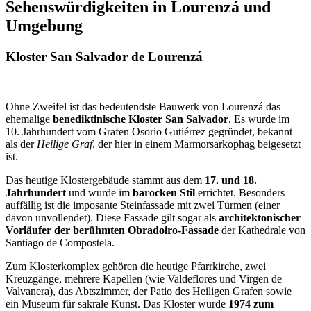
Sehenswürdigkeiten in Lourenzá und
Umgebung
Kloster San Salvador de Lourenzá
Ohne Zweifel ist das bedeutendste Bauwerk von Lourenzá das
ehemalige
benediktinische Kloster San Salvador
. Es wurde im
10. Jahrhundert vom Grafen Osorio Gutiérrez gegründet, bekannt
als der
Heilige Graf
, der hier in einem Marmorsarkophag beigesetzt
ist.
Das heutige Klostergebäude stammt aus dem
17. und 18.
Jahrhundert
und wurde im
barocken Stil
errichtet. Besonders
auffällig ist die imposante Steinfassade mit zwei Türmen (einer
davon unvollendet). Diese Fassade gilt sogar als
architektonischer
Vorläufer der berühmten Obradoiro-Fassade
der Kathedrale von
Santiago de Compostela.
Zum Klosterkomplex gehören die heutige Pfarrkirche, zwei
Kreuzgänge, mehrere Kapellen (wie Valdeflores und Virgen de
Valvanera), das Abtszimmer, der Patio des Heiligen Grafen sowie
ein Museum für sakrale Kunst. Das Kloster wurde
1974 zum