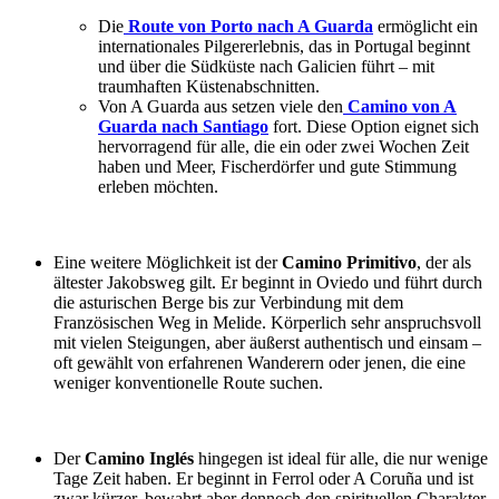
Die
Route von Porto nach A Guarda
ermöglicht ein
internationales Pilgererlebnis, das in Portugal beginnt
und über die Südküste nach Galicien führt – mit
traumhaften Küstenabschnitten.
Von A Guarda aus setzen viele den
Camino von A
Guarda nach Santiago
fort. Diese Option eignet sich
hervorragend für alle, die ein oder zwei Wochen Zeit
haben und Meer, Fischerdörfer und gute Stimmung
erleben möchten.
Eine weitere Möglichkeit ist der
Camino Primitivo
, der als
ältester Jakobsweg gilt. Er beginnt in Oviedo und führt durch
die asturischen Berge bis zur Verbindung mit dem
Französischen Weg in Melide. Körperlich sehr anspruchsvoll
mit vielen Steigungen, aber äußerst authentisch und einsam –
oft gewählt von erfahrenen Wanderern oder jenen, die eine
weniger konventionelle Route suchen.
Der
Camino Inglés
hingegen ist ideal für alle, die nur wenige
Tage Zeit haben. Er beginnt in Ferrol oder A Coruña und ist
zwar kürzer, bewahrt aber dennoch den spirituellen Charakter