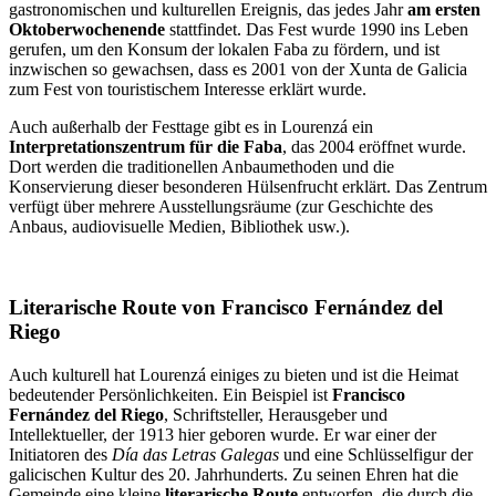
gastronomischen und kulturellen Ereignis, das jedes Jahr
am ersten
Oktoberwochenende
stattfindet. Das Fest wurde 1990 ins Leben
gerufen, um den Konsum der lokalen Faba zu fördern, und ist
inzwischen so gewachsen, dass es 2001 von der Xunta de Galicia
zum Fest von touristischem Interesse erklärt wurde.
Auch außerhalb der Festtage gibt es in Lourenzá ein
Interpretationszentrum für die Faba
, das 2004 eröffnet wurde.
Dort werden die traditionellen Anbaumethoden und die
Konservierung dieser besonderen Hülsenfrucht erklärt. Das Zentrum
verfügt über mehrere Ausstellungsräume (zur Geschichte des
Anbaus, audiovisuelle Medien, Bibliothek usw.).
Literarische Route von Francisco Fernández del
Riego
Auch kulturell hat Lourenzá einiges zu bieten und ist die Heimat
bedeutender Persönlichkeiten. Ein Beispiel ist
Francisco
Fernández del Riego
, Schriftsteller, Herausgeber und
Intellektueller, der 1913 hier geboren wurde. Er war einer der
Initiatoren des
Día das Letras Galegas
und eine Schlüsselfigur der
galicischen Kultur des 20. Jahrhunderts. Zu seinen Ehren hat die
Gemeinde eine kleine
literarische Route
entworfen, die durch die