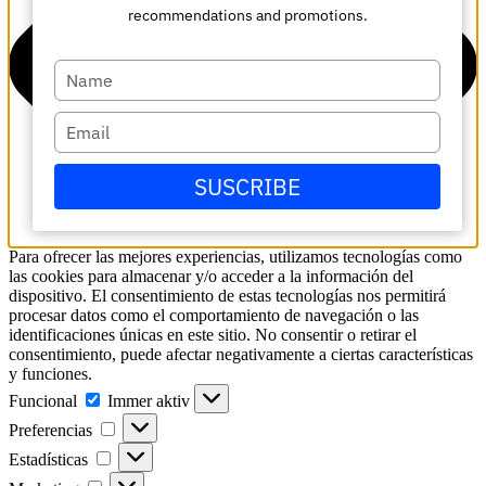
recommendations and promotions.
Escriba
su
nombre
Escriba
su
correo
SUSCRIBE
electrónico
Para ofrecer las mejores experiencias, utilizamos tecnologías como
las cookies para almacenar y/o acceder a la información del
dispositivo. El consentimiento de estas tecnologías nos permitirá
procesar datos como el comportamiento de navegación o las
identificaciones únicas en este sitio. No consentir o retirar el
consentimiento, puede afectar negativamente a ciertas características
y funciones.
Funcional
Funcional
Immer aktiv
Preferencias
Preferencias
Estadísticas
Estadísticas
Marketing