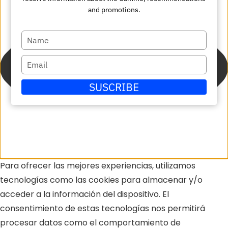
and promotions.
Escriba
su
Escriba
nombre
su
SUSCRIBE
correo
electrónico
Para ofrecer las mejores experiencias, utilizamos
tecnologías como las cookies para almacenar y/o
acceder a la información del dispositivo. El
consentimiento de estas tecnologías nos permitirá
procesar datos como el comportamiento de