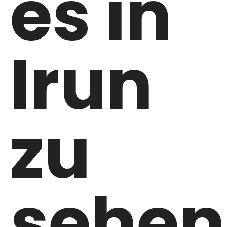
es in
Irun
zu
sehen