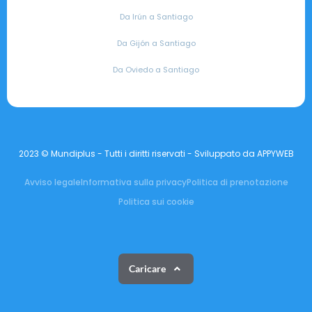
Da Irún a Santiago
Da Gijón a Santiago
Da Oviedo a Santiago
2023 © Mundiplus - Tutti i diritti riservati - Sviluppato da APPYWEB
Avviso legale
Informativa sulla privacy
Politica di prenotazione
Politica sui cookie
Caricare