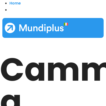
Home
Camm
a