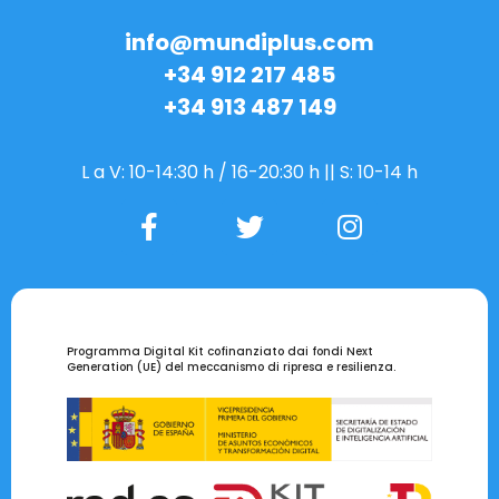
info@mundiplus.com
+34 912 217 485
+34 913 487 149
L a V: 10-14:30 h / 16-20:30 h || S: 10-14 h
Programma Digital Kit cofinanziato dai fondi Next
Generation (UE) del meccanismo di ripresa e resilienza.