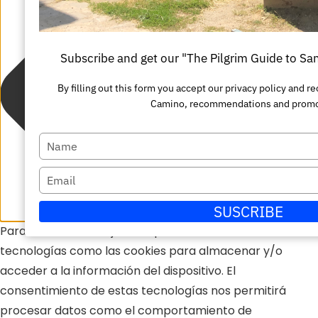
Subscribe and get our "The Pilgrim Guide to S
By filling out this form you accept our privacy policy and 
Camino, recommendations and promo
Escriba
su
Escriba
nombre
su
SUSCRIBE
correo
Para ofrecer las mejores experiencias, utilizamos
electrónico
tecnologías como las cookies para almacenar y/o
acceder a la información del dispositivo. El
consentimiento de estas tecnologías nos permitirá
procesar datos como el comportamiento de