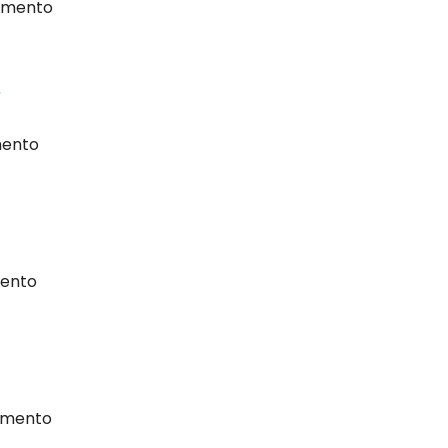
mmento
e
ento
ento
mmento