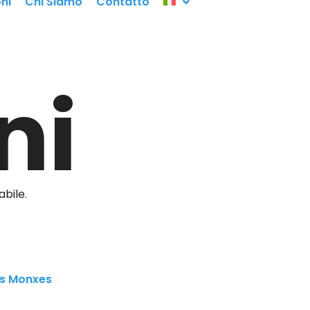
ni
Chi Siamo
Contatto
ni
abile.
os Monxes