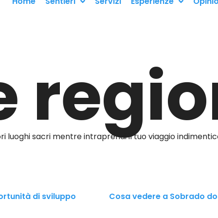
Home
Sentieri
Servizi
Esperienze
Opinio
e regio
 luoghi sacri mentre intraprendi il tuo viaggio indimentic
rtunità di sviluppo
Cosa vedere a Sobrado d