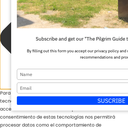
Subscribe and get our "The Pilgrim Guide
By filling out this form you accept our privacy policy an
recommendations and pro
Escriba
su
Escriba
nombre
Para ofrecer las mejores experiencias, utilizamos
su
SUSCRIBE
tecnologías como las cookies para almacenar y/o
correo
acceder a la información del dispositivo. El
electrónico
consentimiento de estas tecnologías nos permitirá
procesar datos como el comportamiento de