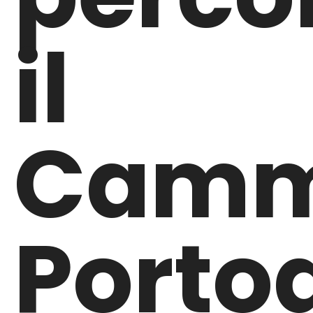
il
Camm
Porto