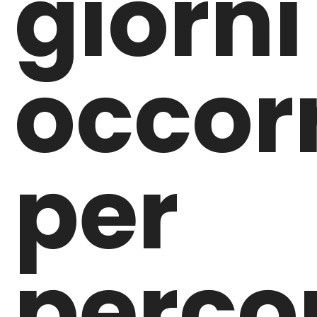
giorni
occor
per
perco