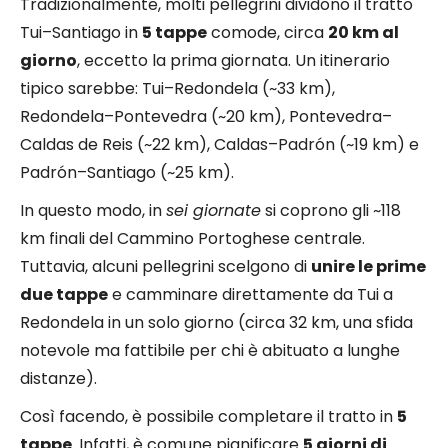
Tradizionalmente, molti pellegrini dividono il tratto
Tui–Santiago in
5 tappe
comode, circa
20 km al
giorno
, eccetto la prima giornata. Un itinerario
tipico sarebbe: Tui–Redondela (~33 km),
Redondela–Pontevedra (~20 km), Pontevedra–
Caldas de Reis (~22 km), Caldas–Padrón (~19 km) e
Padrón–Santiago (~25 km).
In questo modo, in
sei giornate
si coprono gli ~118
km finali del Cammino Portoghese centrale.
Tuttavia, alcuni pellegrini scelgono di
unire le prime
due tappe
e camminare direttamente da Tui a
Redondela in un solo giorno (circa 32 km, una sfida
notevole ma fattibile per chi è abituato a lunghe
distanze).
Così facendo, è possibile completare il tratto in
5
tappe
. Infatti, è comune pianificare
5 giorni di