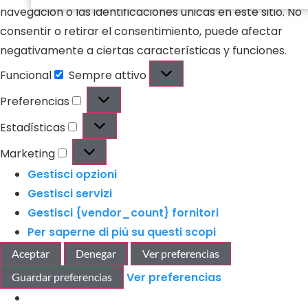
navegación o las identificaciones únicas en este sitio. No
electrónico
consentir o retirar el consentimiento, puede afectar
negativamente a ciertas características y funciones.
Funcional
Sempre attivo
Preferencias
Estadísticas
Marketing
Gestisci opzioni
Gestisci servizi
Gestisci {vendor_count} fornitori
Per saperne di più su questi scopi
Aceptar
Denegar
Ver preferencias
Ver preferencias
Guardar preferencias