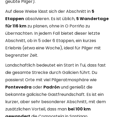
geübte Pilger).
Auf diese Weise lässt sich der Abschnitt in
5
Etappen
absolvieren. Es ist üblich,
5 Wandertage
für 116 km
zu planen, ohne in O Porriño zu
übernachten. In jedem Fall bietet dieser letzte
Abschnitt, ob in 5 oder 6 Etappen, ein kurzes
Erlebnis (etwa eine Woche), ideal für Pilger mit
begrenzter Zeit.
Landschaftlich bedeutet ein Start in Tui, dass fast
die gesamte Strecke durch Galicien führt. Du
passierst Orte mit viel Pilgeratmosphäre wie
Pontevedra
oder
Padrón
und genießt die
bekannte galicische Gastfreundschaft. Es ist ein
kurzer, aber sehr besonderer Abschnitt, mit dem
zusätzlichen Vorteil, dass man
bei 100 km
gewandert
die Compostela in Santiago