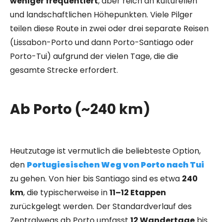
weniger frequentiert
, aber reich an kulturellen
und landschaftlichen Höhepunkten. Viele Pilger
teilen diese Route in zwei oder drei separate Reisen
(Lissabon-Porto und dann Porto-Santiago oder
Porto-Tui) aufgrund der vielen Tage, die die
gesamte Strecke erfordert.
Ab Porto (~240 km)
Heutzutage ist vermutlich die beliebteste Option,
den
Portugiesischen Weg von Porto nach Tui
zu gehen. Von hier bis Santiago sind es etwa
240
km
, die typischerweise in
11–12 Etappen
zurückgelegt werden. Der Standardverlauf des
Zentralwegs ab Porto umfasst
12 Wandertage
bis