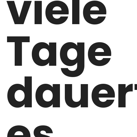
viele
Tage
dauer
es,