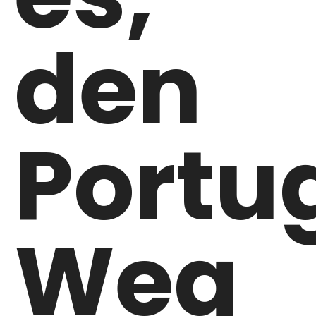
den
Portu
Weg