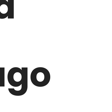
a
ago