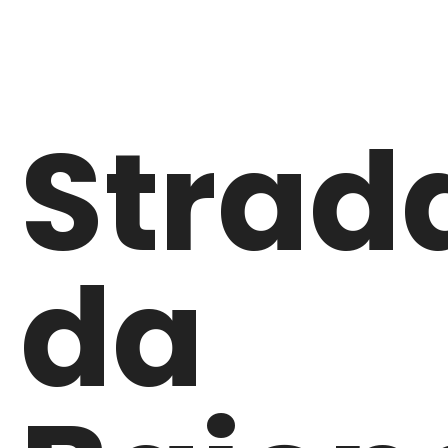
Strad
da