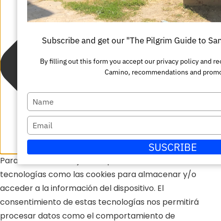
Subscribe and get our "The Pilgrim Guide to S
By filling out this form you accept our privacy policy and 
Camino, recommendations and promo
Escriba
su
Escriba
nombre
su
SUSCRIBE
correo
Para ofrecer las mejores experiencias, utilizamos
electrónico
tecnologías como las cookies para almacenar y/o
acceder a la información del dispositivo. El
consentimiento de estas tecnologías nos permitirá
procesar datos como el comportamiento de