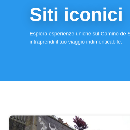
Siti iconici
Esplora esperienze uniche sul Camino de Sa
intraprendi il tuo viaggio indimenticabile.