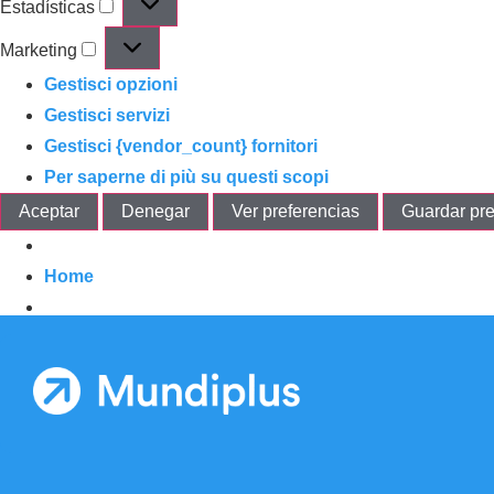
Estadísticas
Marketing
Gestisci opzioni
Gestisci servizi
Gestisci {vendor_count} fornitori
Per saperne di più su questi scopi
Aceptar
Denegar
Ver preferencias
Guardar pre
Home