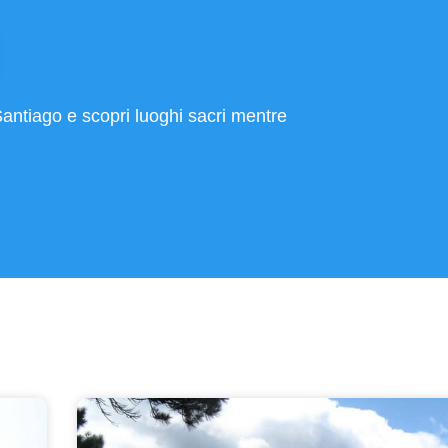
ntiago e scopri luoghi sacri mentre