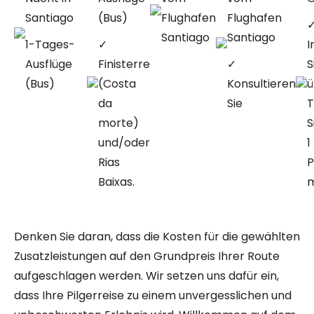
Santiago
(Bus)
Flughafen
Flughafen
Santiago
Santiago
1-Tages-
✓
I
Ausflüge
Finisterre
✓
S
(Bus)
(Costa
Konsultieren
ü
da
Sie
T
morte)
S
und/oder
1
Rias
P
Baixas.
m
Denken Sie daran, dass die Kosten für die gewählten
Zusatzleistungen auf den Grundpreis Ihrer Route
aufgeschlagen werden. Wir setzen uns dafür ein,
dass Ihre Pilgerreise zu einem unvergesslichen und