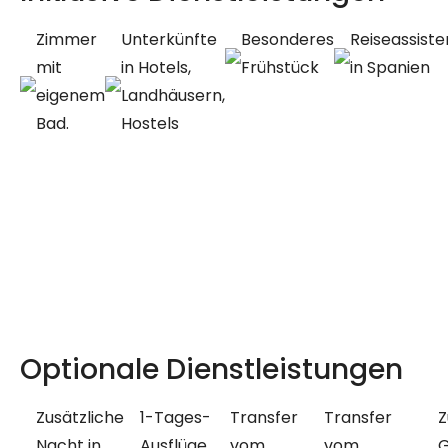
Zimmer
Unterkünfte
Besonderes
Reiseassist
mit
in Hotels,
Frühstück
in Spanien
eigenem
Landhäusern,
Bad.
Hostels
Optionale Dienstleistungen
Zusätzliche
1-Tages-
Transfer
Transfer
Z
Nacht in
Ausflüge
vom
vom