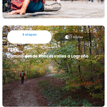
6 etapas
7 noches
Desde
735€
Camino desde Roncesvalles a Logroño