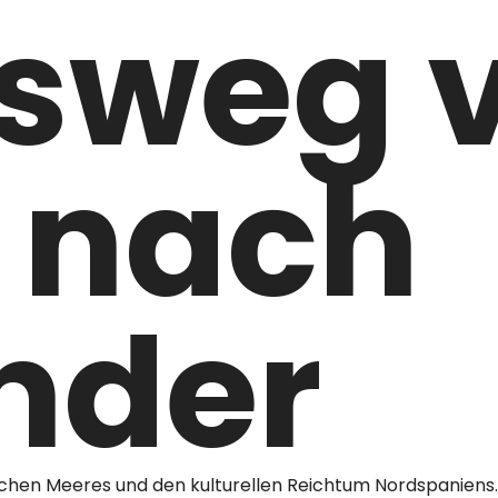
sweg 
o nach
nder
schen Meeres und den kulturellen Reichtum Nordspaniens.