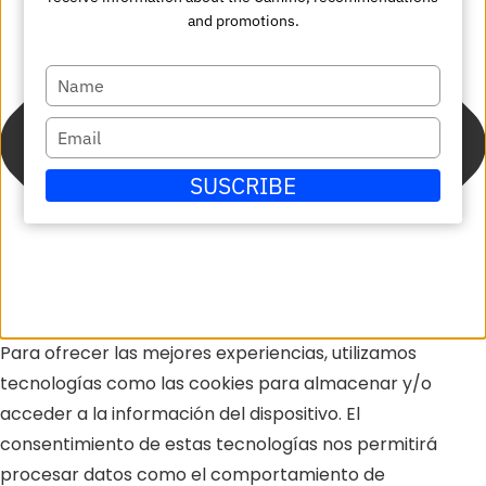
and promotions.
Escriba
su
Escriba
nombre
su
SUSCRIBE
correo
electrónico
Para ofrecer las mejores experiencias, utilizamos
tecnologías como las cookies para almacenar y/o
acceder a la información del dispositivo. El
consentimiento de estas tecnologías nos permitirá
procesar datos como el comportamiento de