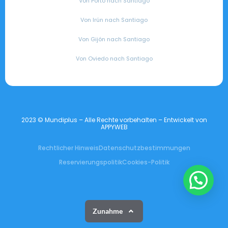
Von Porto nach Santiago
Von Irún nach Santiago
Von Gijón nach Santiago
Von Oviedo nach Santiago
2023 © Mundiplus – Alle Rechte vorbehalten – Entwickelt von
APPYWEB
Rechtlicher Hinweis
Datenschutzbestimmungen
Reservierungspolitik
Cookies-Politik
👋 Hallo, möchten Sie mehr Informationen?
Zunahme