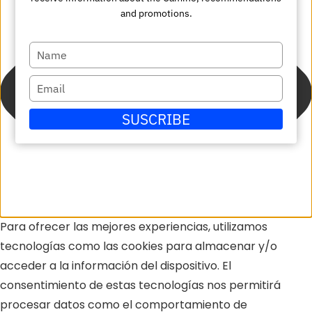
and promotions.
Escriba
su
Escriba
nombre
su
SUSCRIBE
correo
electrónico
Para ofrecer las mejores experiencias, utilizamos
tecnologías como las cookies para almacenar y/o
acceder a la información del dispositivo. El
consentimiento de estas tecnologías nos permitirá
procesar datos como el comportamiento de