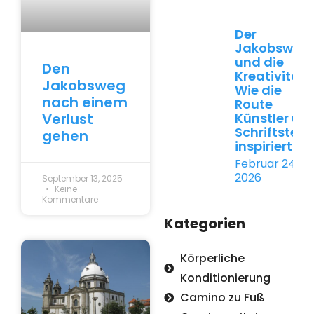
Der
Jakobsweg
und die
Den
Kreativität:
Jakobsweg
Wie die
nach einem
Route
Künstler un
Verlust
Schriftstelle
gehen
inspiriert
Februar 24,
2026
September 13, 2025
Keine
Kommentare
Kategorien
Körperliche
Konditionierung
Camino zu Fuß