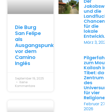
Der
Jakobsweg
und die
Landflucht:
Chancen
für die
Die Burg
lokale
San Felipe
Entwicklung
als
März 3, 2026
Ausgangspunkt
vor dem
Camino
Pilgerfahrt
zum Mount
Inglés
Kailash in
Tibet: das
Zentrum
September 19, 2025
des
Keine
Kommentare
Universums
für vier
Religionen
Februar 27,
2026