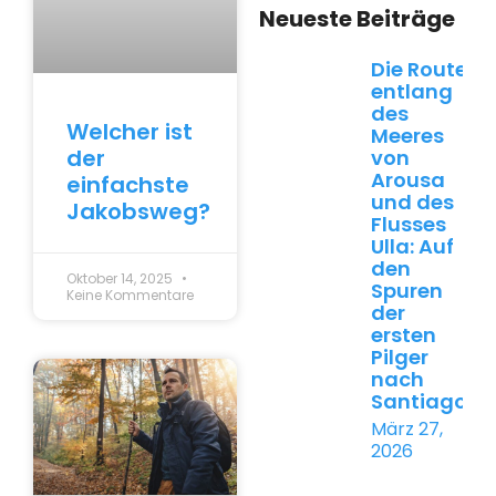
Neueste Beiträge
Die Route
entlang
des
Welcher ist
Meeres
der
von
Arousa
einfachste
und des
Jakobsweg?
Flusses
Ulla: Auf
den
Oktober 14, 2025
Spuren
Keine Kommentare
der
ersten
Pilger
nach
Santiago
März 27,
2026