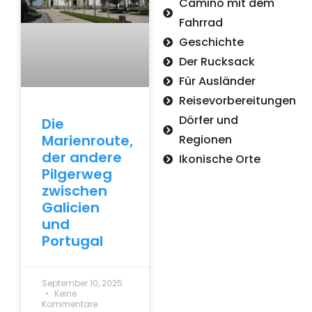
Camino mit dem
Fahrrad
Geschichte
Der Rucksack
Für Ausländer
Reisevorbereitungen
Dörfer und
Die
Marienroute,
Regionen
der andere
Ikonische Orte
Pilgerweg
zwischen
Galicien
und
Portugal
September 10, 2025
Keine
Kommentare