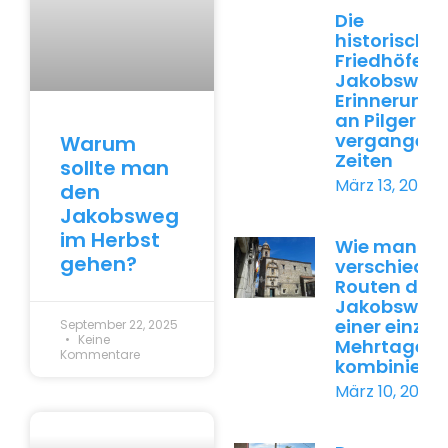
Die
historische
Friedhöfe d
Jakobswegs
Erinnerung
an Pilger au
vergangen
Warum
Zeiten
sollte man
März 13, 2026
den
Jakobsweg
im Herbst
Wie man
gehen?
verschiede
Routen des
Jakobswegs
einer einzig
September 22, 2025
Keine
Mehrtagesr
Kommentare
kombiniert
März 10, 2026