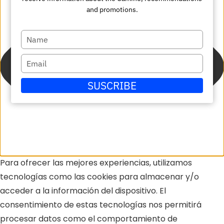
and promotions.
Escriba
su
Escriba
nombre
su
SUSCRIBE
correo
electrónico
Para ofrecer las mejores experiencias, utilizamos
tecnologías como las cookies para almacenar y/o
acceder a la información del dispositivo. El
consentimiento de estas tecnologías nos permitirá
procesar datos como el comportamiento de