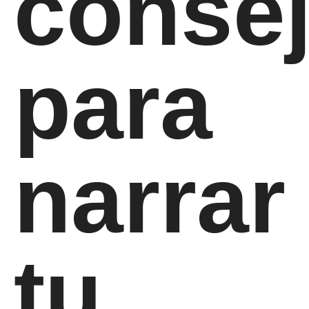
conse
para
narrar
tu