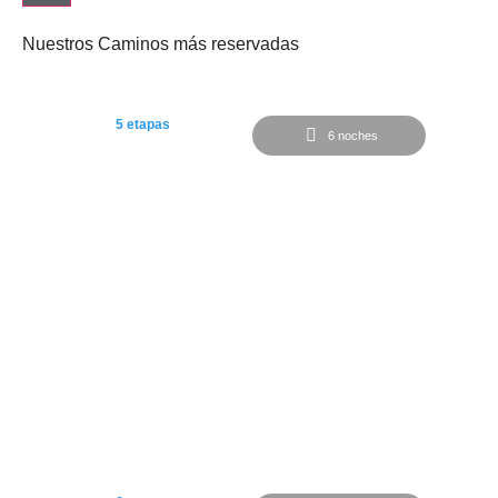
Nuestros Caminos más reservadas
5 etapas
6 noches
Desde
620€
Camino desde Tui a Santiago