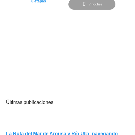
6 etapas
7 noches
Desde
735€
Camino desde Roncesvalles a Logroño
Últimas publicaciones
La Ruta del Mar de Arousa y Río Ulla: navegando