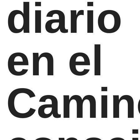
diario
en el
Camin