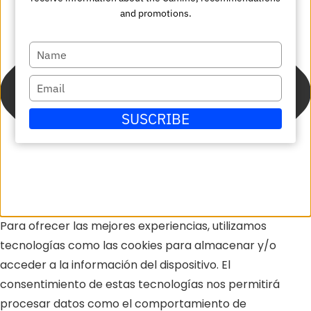
and promotions.
Escriba
su
Escriba
nombre
su
SUSCRIBE
correo
electrónico
Para ofrecer las mejores experiencias, utilizamos
tecnologías como las cookies para almacenar y/o
acceder a la información del dispositivo. El
consentimiento de estas tecnologías nos permitirá
procesar datos como el comportamiento de