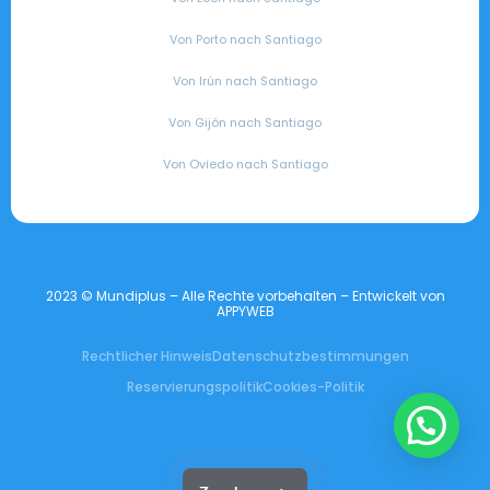
Von Porto nach Santiago
Von Irún nach Santiago
Von Gijón nach Santiago
Von Oviedo nach Santiago
2023 © Mundiplus – Alle Rechte vorbehalten – Entwickelt von
APPYWEB
Rechtlicher Hinweis
Datenschutzbestimmungen
Reservierungspolitik
Cookies-Politik
👋 Hallo, möchten Sie mehr Informationen?