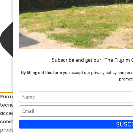
Subscribe and get our "The Pilgrim
By filling out this form you accept our privacy policy and 
promot
Escriba
Para ofrecer las mejores experiencias, utilizamos
tecnologías como las cookies para almacenar y/o
su
Escriba
acceder a la información del dispositivo. El
nombre
su
consentimiento de estas tecnologías nos permitirá
SUSC
correo
procesar datos como el comportamiento de