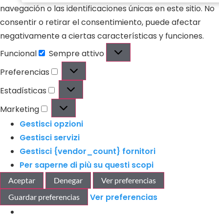
electrónico
navegación o las identificaciones únicas en este sitio. No
consentir o retirar el consentimiento, puede afectar
negativamente a ciertas características y funciones.
Funcional
Sempre attivo
Preferencias
Estadísticas
Marketing
Gestisci opzioni
Gestisci servizi
Gestisci {vendor_count} fornitori
Per saperne di più su questi scopi
Aceptar
Denegar
Ver preferencias
Ver preferencias
Guardar preferencias